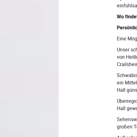
einfühls
Wo finde
Persönli
Eine Mögl
Unser sc
von Heilb
Crailshe
Schwäbisc
ein Mitt
Hall güns
Überregi
Hall gew
Sehenswer
großen T