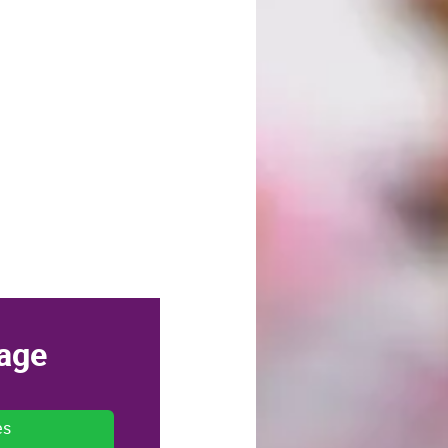
age
es