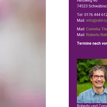
Herdweg 40
74523 Schwäbisc
Tel: 0176 444 61
Mail:
info@rahl-c
Mail:
Cornelia Th
Mail:
Roberto Rah
Termine nach vor
Roberto und Corn