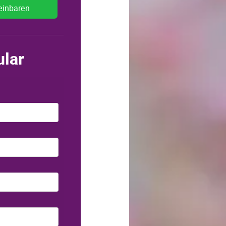
einbaren
ular