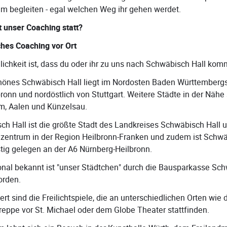
am begleiten - egal welchen Weg ihr gehen werdet.
t unser Coaching statt?
ches Coaching vor Ort
ichkeit ist, dass du oder ihr zu uns nach Schwäbisch Hall kom
hönes Schwäbisch Hall liegt im Nordosten Baden Württembergs,
ronn und nordöstlich von Stuttgart. Weitere Städte in der Nähe
im, Aalen und Künzelsau.
h Hall ist die größte Stadt des Landkreises Schwäbisch Hall u
elzentrum in der Region Heilbronn-Franken und zudem ist Schw
tig gelegen an der A6 Nürnberg-Heilbronn.
onal bekannt ist "unser Städtchen" durch die Bausparkasse Sc
orden.
t sind die Freilichtspiele, die an unterschiedlichen Orten wie 
reppe vor St. Michael oder dem Globe Theater stattfinden.