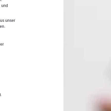
l und
aus unser
en.
rer
.