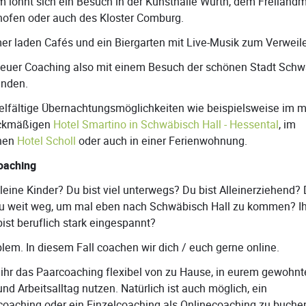
 lohnt sich ein Besuch in der Kunsthalle Würth, dem Freilan
ofen oder auch des Kloster Comburg.
r laden Cafés und ein Biergarten mit Live-Musik zum Verweile
t euer Coaching also mit einem Besuch der schönen Stadt Sch
inden.
vielfältige Übernachtungsmöglichkeiten wie beispielsweise im
ckmäßigen
Hotel Smartino in Schwäbisch Hall - Hessental
, im
chen
Hotel Scholl
oder auch in einer Ferienwohnung.
oaching
kleine Kinder? Du bist viel unterwegs? Du bist Alleinerziehend?
 zu weit weg, um mal eben nach Schwäbisch Hall zu kommen? Ih
ist beruflich stark eingespannt?
lem. In diesem Fall coachen wir dich / euch gerne online.
 ihr das Paarcoaching flexibel von zu Hause, in eurem gewohn
nd Arbeitsalltag nutzen. Natürlich ist auch möglich, ein
coaching oder ein Einzelcoaching als Onlinecoaching zu buche