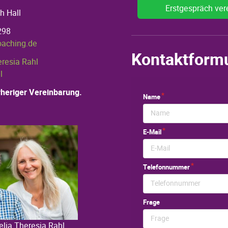
Erstgespräch ver
h Hall
298
oaching.de
Kontaktform
eresia Rahl
l
heriger Vereinbarung.
elia Theresia Rahl