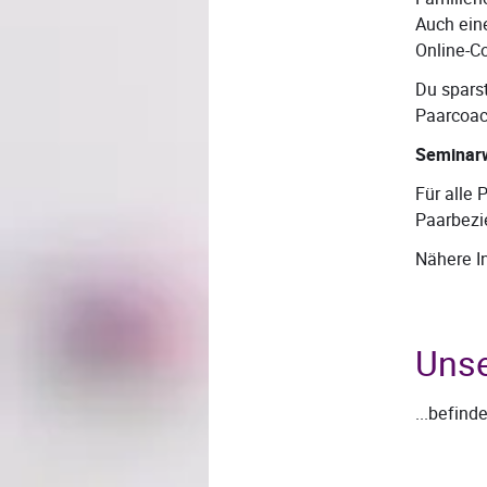
Auch ein
Online-C
Du spars
Paarcoac
Seminar
Für alle 
Paarbezi
Nähere I
Unse
...befind