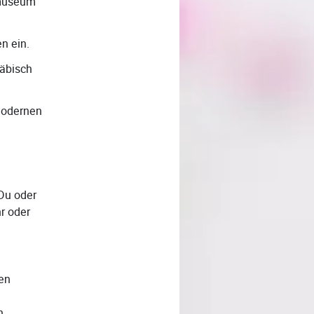
dmuseum
n ein.
wäbisch
 modernen
 Du oder
r oder
ten
n.