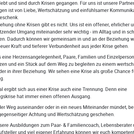
lebt und sind durch Krisen gegangen. Für uns ist unsere Partne
agen ist von Liebe, Wertschätzung und einfühlsamer Kommunika
eschenk.
ehung ohne Krisen gibt es nicht. Uns ist ein offener, ehrlicher 
tzender Umgang miteinander sehr wichtig - im Alltag und in sc
nen. Dadurch können wir gemeinsam in und an der Beziehung 
euer Kraft und tieferer Verbundenheit aus jeder Krise gehen.
es eine Herzensangelegenheit, Paare, Familien und Einzelperso
tzen und ein Stück auf dem Weg zu begleiten zu einem wertsc
er in ihrer Beziehung. Wir sehen eine Krise als große Chance f
g.
 ergibt sich aus einer Krise auch eine Trennung. Denn eine
gskrise hat immer einen offenen Ausgang.
 der Weg auseinander oder in ein neues Miteinander mündet, be
n gegenseitiger Achtung und Wertschätzung geschehen.
sere Ausbildungen zum Paar- & Familiencoach, Lebensberater
fsteller und viel eigener Erfahrung können wir euch kompeten