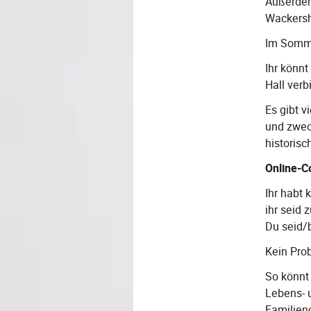
Außerdem
Wackersh
Im Somme
Ihr könn
Hall verb
Es gibt 
und zwe
historis
Online-C
Ihr habt 
ihr seid
Du seid/b
Kein Prob
So könnt
Lebens- u
Familien