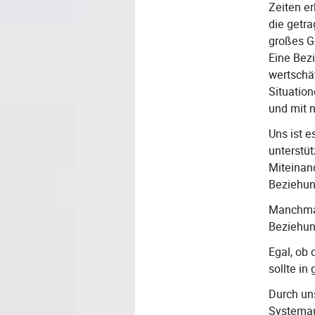
Zeiten er
die getr
großes G
Eine Bezi
wertschä
Situatio
und mit n
Uns ist 
unterstü
Miteinand
Beziehun
Manchmal
Beziehun
Egal, ob
sollte i
Durch un
Systemau