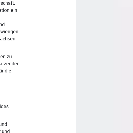
rschaft,
tion ein
und
hwierigen
wachsen
nen zu
hätzenden
ür die
ides
 und
t und