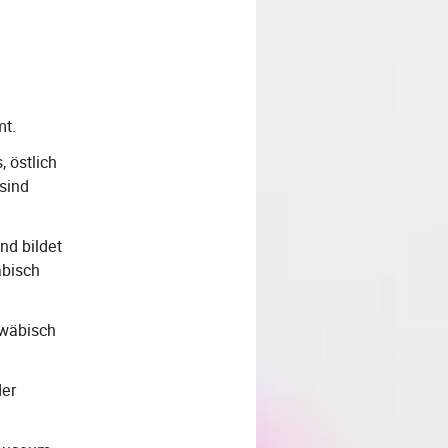
mt.
 östlich
 sind
nd bildet
äbisch
hwäbisch
der