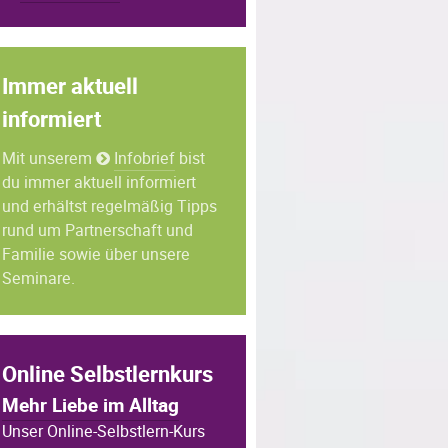
Immer aktuell
informiert
Mit unserem
Infobrief
bist
du immer aktuell informiert
und erhältst regelmäßig Tipps
rund um Partnerschaft und
Familie sowie über unsere
Seminare.
Online Selbstlernkurs
Mehr Liebe im Alltag
Unser Online-Selbstlern-Kurs