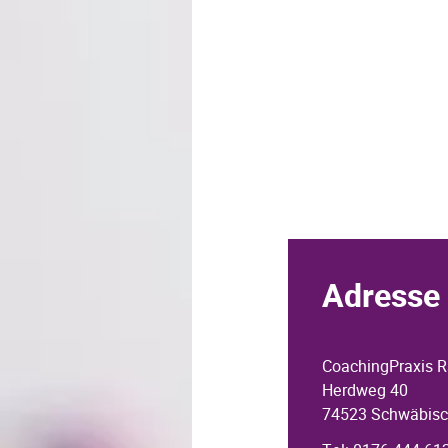
Adresse 
CoachingPraxis R
Herdweg 40
74523 Schwäbisc