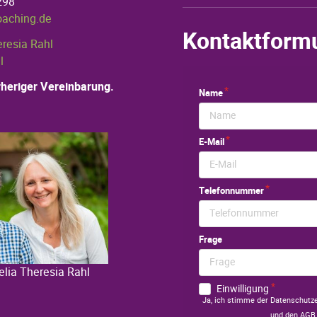
298
oaching.de
Kontaktform
eresia Rahl
l
heriger Vereinbarung.
elia Theresia Rahl