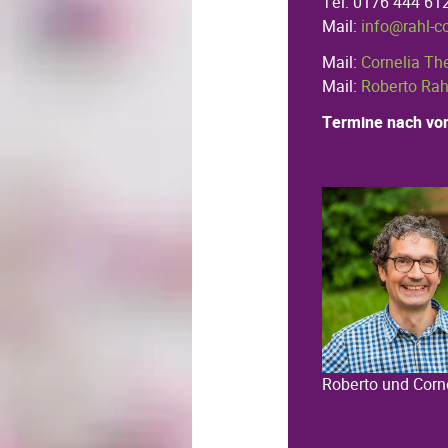
Tel: 0176 444 61
Mail:
info@rahl-c
Mail:
Cornelia Th
Mail:
Roberto Rah
Termine nach vor
Roberto und Corn