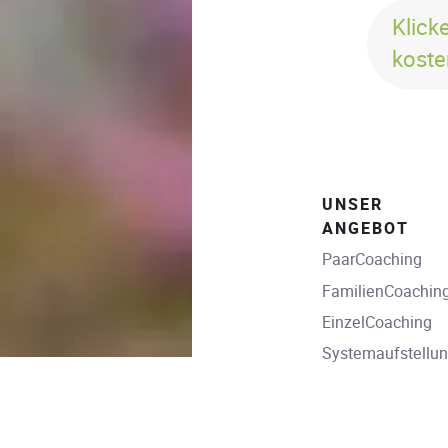
Klick
koste
UNSER
ANGEBOT
PaarCoaching
FamilienCoachin
EinzelCoaching
Systemaufstellu