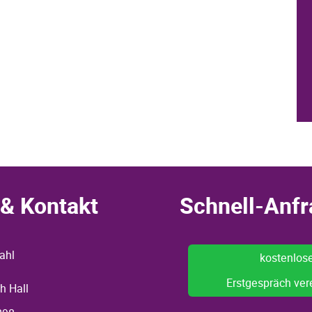
& Kontakt
Schnell-Anfr
ahl
kostenlos
Erstgespräch ver
h Hall