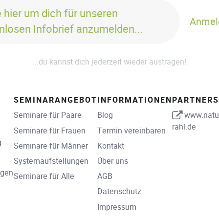
e hier um dich für unseren
Anmel
nlosen Infobrief anzumelden...
...du kannst dich jederzeit wieder austragen!
SEMINARANGEBOT
INFORMATIONEN
PARTNERS
Seminare für Paare
Blog
www.natur
rahl.de
Seminare für Frauen
Termin vereinbaren
g
Seminare für Männer
Kontakt
Systemaufstellungen
Über uns
ngen
Seminare für Alle
AGB
Datenschutz
Impressum