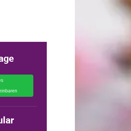
age
es
einbaren
ular