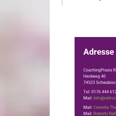
Adresse 
CoachingPraxis R
Herdweg 40
74523 Schwäbisc
Tel: 0176 444 61
Mail:
info@rahl-c
Mail:
Cornelia Th
Mail:
Roberto Rah