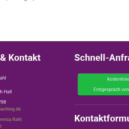
& Kontakt
Schnell-Anfr
ahl
kostenlos
Erstgespräch ver
h Hall
298
oaching.de
Kontaktform
eresia Rahl
l