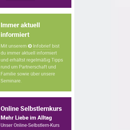
Immer aktuell
informiert
Mit unserem
Infobrief
bist
du immer aktuell informiert
und erhältst regelmäßig Tipps
rund um Partnerschaft und
Familie sowie über unsere
Seminare.
Online Selbstlernkurs
Mehr Liebe im Alltag
Unser Online-Selbstlern-Kurs